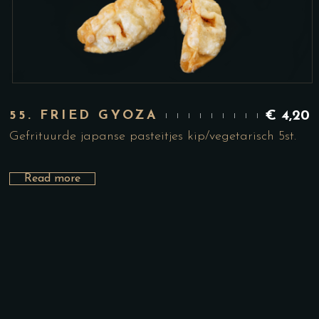
55. FRIED GYOZA
€
4,20
Gefrituurde japanse pasteitjes kip/vegetarisch 5st.
Read more